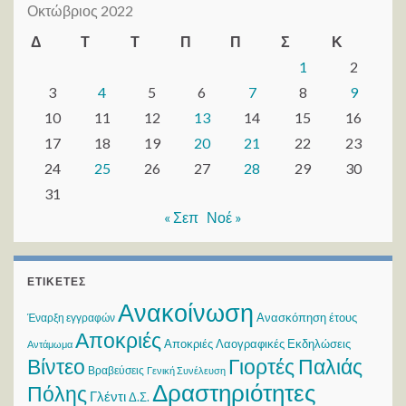
Οκτώβριος 2022
Δ
Τ
Τ
Π
Π
Σ
Κ
1
2
3
4
5
6
7
8
9
10
11
12
13
14
15
16
17
18
19
20
21
22
23
24
25
26
27
28
29
30
31
« Σεπ
Νοέ »
ΕΤΙΚΈΤΕΣ
Ανακοίνωση
Ανασκόπηση έτους
Έναρξη εγγραφών
Αποκριές
Αποκριές Λαογραφικές Εκδηλώσεις
Αντάμωμα
Βίντεο
Γιορτές Παλιάς
Βραβεύσεις
Γενική Συνέλευση
Δραστηριότητες
Πόλης
Γλέντι
Δ.Σ.