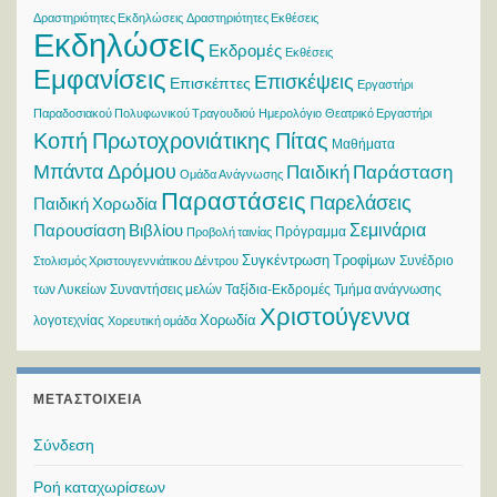
Δραστηριότητες Εκδηλώσεις
Δραστηριότητες Εκθέσεις
Εκδηλώσεις
Εκδρομές
Εκθέσεις
Εμφανίσεις
Επισκέψεις
Επισκέπτες
Εργαστήρι
Παραδοσιακού Πολυφωνικού Τραγουδιού
Ημερολόγιο
Θεατρικό Εργαστήρι
Κοπή Πρωτοχρονιάτικης Πίτας
Μαθήματα
Μπάντα Δρόμου
Παιδική Παράσταση
Ομάδα Ανάγνωσης
Παραστάσεις
Παρελάσεις
Παιδική Χορωδία
Σεμινάρια
Παρουσίαση Βιβλίου
Πρόγραμμα
Προβολή ταινίας
Συγκέντρωση Τροφίμων
Συνέδριο
Στολισμός Χριστουγεννιάτικου Δέντρου
των Λυκείων
Συναντήσεις μελών
Ταξίδια-Εκδρομές
Τμήμα ανάγνωσης
Χριστούγεννα
Χορωδία
λογοτεχνίας
Χορευτική ομάδα
ΜΕΤΑΣΤΟΙΧΕΊΑ
Σύνδεση
Ροή καταχωρίσεων