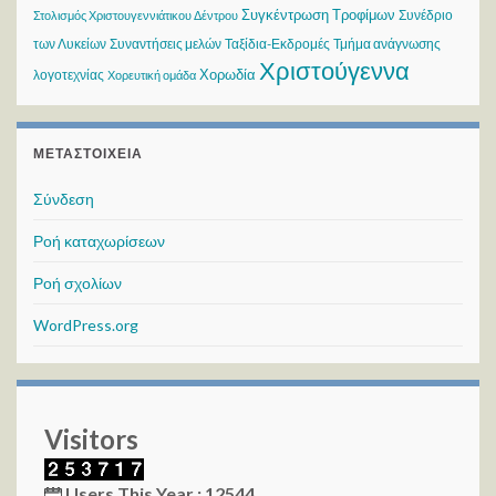
Συγκέντρωση Τροφίμων
Συνέδριο
Στολισμός Χριστουγεννιάτικου Δέντρου
των Λυκείων
Συναντήσεις μελών
Ταξίδια-Εκδρομές
Τμήμα ανάγνωσης
Χριστούγεννα
Χορωδία
λογοτεχνίας
Χορευτική ομάδα
ΜΕΤΑΣΤΟΙΧΕΊΑ
Σύνδεση
Ροή καταχωρίσεων
Ροή σχολίων
WordPress.org
Visitors
Users This Year : 12544