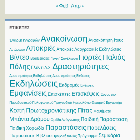
« Φεβ
Απρ »
ΕΤΙΚΈΤΕΣ
Ανακοίνωση
Ανασκόπηση έτους
Έναρξη εγγραφών
Αποκριές
Αποκριές Λαογραφικές Εκδηλώσεις
Αντάμωμα
Βίντεο
Γιορτές Παλιάς
Βραβεύσεις
Γενική Συνέλευση
Δραστηριότητες
Πόλης
Γλέντι
Δ.Σ.
Δραστηριότητες Εκδηλώσεις
Δραστηριότητες Εκθέσεις
Εκδηλώσεις
Εκδρομές
Εκθέσεις
Εμφανίσεις
Επισκέψεις
Επισκέπτες
Εργαστήρι
Παραδοσιακού Πολυφωνικού Τραγουδιού
Ημερολόγιο
Θεατρικό Εργαστήρι
Κοπή Πρωτοχρονιάτικης Πίτας
Μαθήματα
Μπάντα Δρόμου
Παιδική Παράσταση
Ομάδα Ανάγνωσης
Παραστάσεις
Παρελάσεις
Παιδική Χορωδία
Σεμινάρια
Παρουσίαση Βιβλίου
Πρόγραμμα
Προβολή ταινίας