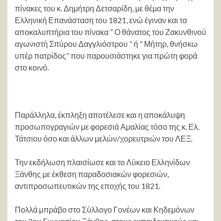
πίνακες του κ. Δημήτρη Δετσαρίδη, με θέμα την
Ελληνική Επανάσταση του 1821, ενώ έγιναν και τα
αποκαλυπτήρια του πίνακα ” Ο θάνατος του Ζακυνθινού
αγωνιστή Σπύρου Δαγγλιόστρου ” ή ” Μήτηρ, θνήσκω
υπέρ πατρίδος” που παρουσιάστηκε για πρώτη φορά
στο κοινό.
Παράλληλα, έκπληξη αποτέλεσε και η αποκάλυψη
προσωπογραγιών με φορεσιά Αμαλίας τόσο της κ. Ελ.
Τάτσιου όσο και άλλων μελών/χορευτριών του ΛΕΞ.
Την εκδήλωση πλαισίωσε και το Λύκειο Ελληνίδων
Ξάνθης με έκθεση παραδοσιακών φορεσιών,
αντιπροσωπευτικών της εποχής του 1821.
Πολλά μπράβο στο Σύλλογο Γονέων και Κηδεμόνων