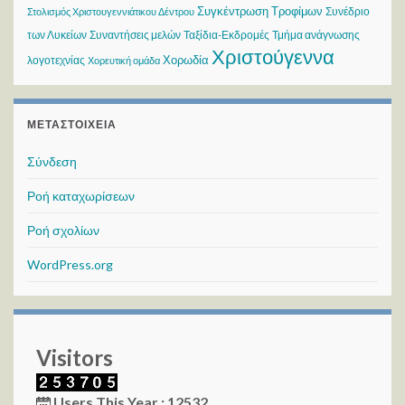
Συγκέντρωση Τροφίμων
Συνέδριο
Στολισμός Χριστουγεννιάτικου Δέντρου
των Λυκείων
Συναντήσεις μελών
Ταξίδια-Εκδρομές
Τμήμα ανάγνωσης
Χριστούγεννα
Χορωδία
λογοτεχνίας
Χορευτική ομάδα
ΜΕΤΑΣΤΟΙΧΕΊΑ
Σύνδεση
Ροή καταχωρίσεων
Ροή σχολίων
WordPress.org
Visitors
Users This Year : 12532