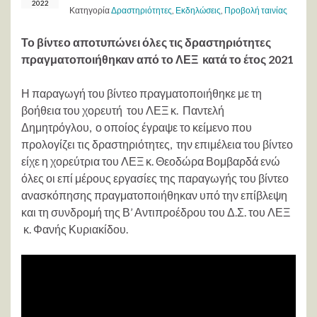
2022
Κατηγορία
Δραστηριότητες
,
Εκδηλώσεις
,
Προβολή ταινίας
Το βίντεο αποτυπώνει όλες τις δραστηριότητες
πραγματοποιήθηκαν από το ΛΕΞ κατά το έτος 2021
Η παραγωγή του βίντεο πραγματοποιήθηκε με τη
βοήθεια του χορευτή του ΛΕΞ κ. Παντελή
Δημητρόγλου, ο οποίος έγραψε το κείμενο που
προλογίζει τις δραστηριότητες, την επιμέλεια του βίντεο
είχε η χορεύτρια του ΛΕΞ κ. Θεοδώρα Βομβαρδά ενώ
όλες οι επί μέρους εργασίες της παραγωγής του βίντεο
ανασκόπησης πραγματοποιήθηκαν υπό την επίβλεψη
και τη συνδρομή της Β’ Αντιπροέδρου του Δ.Σ. του ΛΕΞ
κ. Φανής Κυριακίδου.