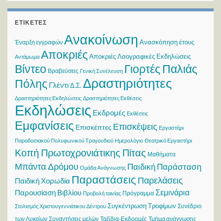
ΕΤΙΚΈΤΕΣ
Ανακοίνωση
Ανασκόπηση έτους
Έναρξη εγγραφών
Αποκριές
Αποκριές Λαογραφικές Εκδηλώσεις
Αντάμωμα
Βίντεο
Γιορτές Παλιάς
Βραβεύσεις
Γενική Συνέλευση
Δραστηριότητες
Πόλης
Γλέντι
Δ.Σ.
Δραστηριότητες Εκδηλώσεις
Δραστηριότητες Εκθέσεις
Εκδηλώσεις
Εκδρομές
Εκθέσεις
Εμφανίσεις
Επισκέψεις
Επισκέπτες
Εργαστήρι
Παραδοσιακού Πολυφωνικού Τραγουδιού
Ημερολόγιο
Θεατρικό Εργαστήρι
Κοπή Πρωτοχρονιάτικης Πίτας
Μαθήματα
Μπάντα Δρόμου
Παιδική Παράσταση
Ομάδα Ανάγνωσης
Παραστάσεις
Παρελάσεις
Παιδική Χορωδία
Σεμινάρια
Παρουσίαση Βιβλίου
Πρόγραμμα
Προβολή ταινίας
Συγκέντρωση Τροφίμων
Συνέδριο
Στολισμός Χριστουγεννιάτικου Δέντρου
των Λυκείων
Συναντήσεις μελών
Ταξίδια-Εκδρομές
Τμήμα ανάγνωσης