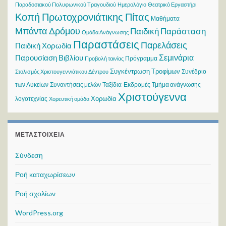
Παραδοσιακού Πολυφωνικού Τραγουδιού
Ημερολόγιο
Θεατρικό Εργαστήρι
Κοπή Πρωτοχρονιάτικης Πίτας
Μαθήματα
Μπάντα Δρόμου
Παιδική Παράσταση
Ομάδα Ανάγνωσης
Παραστάσεις
Παρελάσεις
Παιδική Χορωδία
Σεμινάρια
Παρουσίαση Βιβλίου
Πρόγραμμα
Προβολή ταινίας
Συγκέντρωση Τροφίμων
Συνέδριο
Στολισμός Χριστουγεννιάτικου Δέντρου
των Λυκείων
Συναντήσεις μελών
Ταξίδια-Εκδρομές
Τμήμα ανάγνωσης
Χριστούγεννα
Χορωδία
λογοτεχνίας
Χορευτική ομάδα
ΜΕΤΑΣΤΟΙΧΕΊΑ
Σύνδεση
Ροή καταχωρίσεων
Ροή σχολίων
WordPress.org