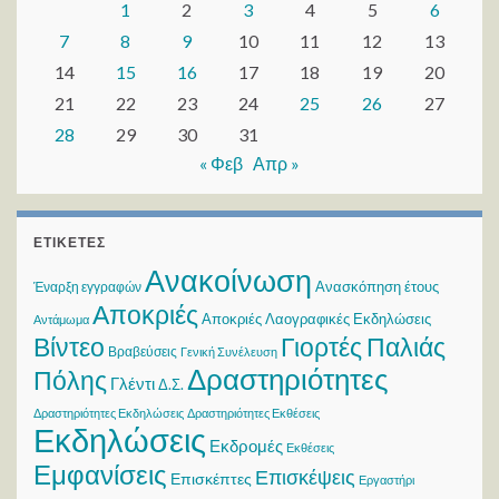
1
2
3
4
5
6
7
8
9
10
11
12
13
14
15
16
17
18
19
20
21
22
23
24
25
26
27
28
29
30
31
« Φεβ
Απρ »
ΕΤΙΚΈΤΕΣ
Ανακοίνωση
Ανασκόπηση έτους
Έναρξη εγγραφών
Αποκριές
Αποκριές Λαογραφικές Εκδηλώσεις
Αντάμωμα
Βίντεο
Γιορτές Παλιάς
Βραβεύσεις
Γενική Συνέλευση
Δραστηριότητες
Πόλης
Γλέντι
Δ.Σ.
Δραστηριότητες Εκδηλώσεις
Δραστηριότητες Εκθέσεις
Εκδηλώσεις
Εκδρομές
Εκθέσεις
Εμφανίσεις
Επισκέψεις
Επισκέπτες
Εργαστήρι