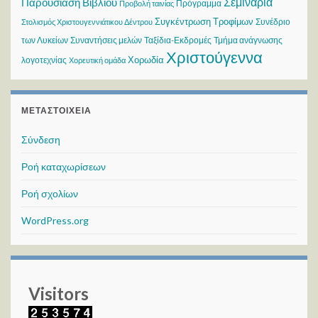
Σεμινάρια
Παρουσίαση Βιβλίου
Πρόγραμμα
Προβολή ταινίας
Συγκέντρωση Τροφίμων
Συνέδριο
Στολισμός Χριστουγεννιάτικου Δέντρου
των Λυκείων
Συναντήσεις μελών
Ταξίδια-Εκδρομές
Τμήμα ανάγνωσης
Χριστούγεννα
Χορωδία
λογοτεχνίας
Χορευτική ομάδα
ΜΕΤΑΣΤΟΙΧΕΊΑ
Σύνδεση
Ροή καταχωρίσεων
Ροή σχολίων
WordPress.org
Visitors