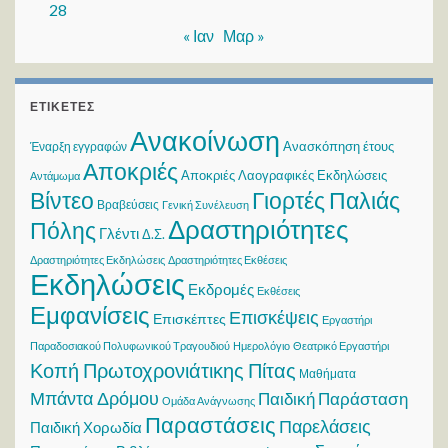
28
« Ιαν
Μαρ »
ΕΤΙΚΈΤΕΣ
Ανακοίνωση
Ανασκόπηση έτους
Έναρξη εγγραφών
Αποκριές
Αποκριές Λαογραφικές Εκδηλώσεις
Αντάμωμα
Βίντεο
Γιορτές Παλιάς
Βραβεύσεις
Γενική Συνέλευση
Δραστηριότητες
Πόλης
Γλέντι
Δ.Σ.
Δραστηριότητες Εκδηλώσεις
Δραστηριότητες Εκθέσεις
Εκδηλώσεις
Εκδρομές
Εκθέσεις
Εμφανίσεις
Επισκέψεις
Επισκέπτες
Εργαστήρι
Παραδοσιακού Πολυφωνικού Τραγουδιού
Ημερολόγιο
Θεατρικό Εργαστήρι
Κοπή Πρωτοχρονιάτικης Πίτας
Μαθήματα
Μπάντα Δρόμου
Παιδική Παράσταση
Ομάδα Ανάγνωσης
Παραστάσεις
Παρελάσεις
Παιδική Χορωδία