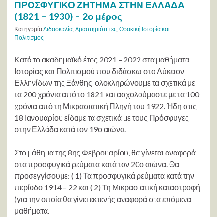
ΠΡΟΣΦΥΓΙΚΟ ΖΗΤΗΜΑ ΣΤΗΝ ΕΛΛΑΔΑ
(1821 – 1930) – 2ο μέρος
Κατηγορία
Διδασκαλία
,
Δραστηριότητες
,
Θρακική Ιστορία και
Πολιτισμός
Κατά το ακαδημαϊκό έτος 2021 – 2022 στα μαθήματα
Ιστορίας και Πολιτισμού που διδάσκω στο Λύκειον
Ελληνίδων της Ξάνθης, ολοκληρώνουμε τα σχετικά με
τα 200 χρόνια από το 1821 και ασχολούμαστε με τα 100
χρόνια από τη Μικρασιατική Πληγή του 1922. Ήδη στις
18 Ιανουαρίου είδαμε τα σχετικά με τους Πρόσφυγες
στην Ελλάδα κατά τον 19ο αιώνα.
Στο μάθημα της 8ης Φεβρουαρίου, θα γίνεται αναφορά
στα προσφυγικά ρεύματα κατά τον 20ο αιώνα. Θα
προσεγγίσουμε: ( 1) Τα προσφυγικά ρεύματα κατά την
περίοδο 1914 – 22 και ( 2) Τη Μικρασιατική καταστροφή
(για την οποία θα γίνει εκτενής αναφορά στα επόμενα
μαθήματα.