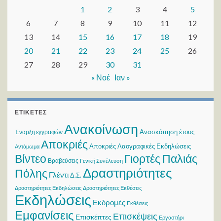
1
2
3
4
5
6
7
8
9
10
11
12
13
14
15
16
17
18
19
20
21
22
23
24
25
26
27
28
29
30
31
« Νοέ
Ιαν »
ΕΤΙΚΈΤΕΣ
Ανακοίνωση
Ανασκόπηση έτους
Έναρξη εγγραφών
Αποκριές
Αποκριές Λαογραφικές Εκδηλώσεις
Αντάμωμα
Βίντεο
Γιορτές Παλιάς
Βραβεύσεις
Γενική Συνέλευση
Δραστηριότητες
Πόλης
Γλέντι
Δ.Σ.
Δραστηριότητες Εκδηλώσεις
Δραστηριότητες Εκθέσεις
Εκδηλώσεις
Εκδρομές
Εκθέσεις
Εμφανίσεις
Επισκέψεις
Επισκέπτες
Εργαστήρι