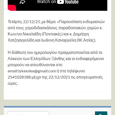
Τετάρτη, 22/12/21, με θέμα: «Παρουσίαση ενδυμασιών
από τους χοροδιδασκάλους παραδοσιακών χορών κ.
Κων/νο Νικολαΐδη (Ποντιακές) και κ. Δημήτρη
Χατζηαγγελίδη και Ιωάννη Καναργιέλη (Μ. Ασίας).
Η διάθεση του ημερολογίου πραγματοποιείται από το
Λύκειον των Ελληνίδων Ξάνθης και οι ενδιαφερόμενοι
μπορούν να απευθύνονται στο
email:lykeiolex@gmail.com ή στο τηλέφωνο
2541028188 μέχρι της 22/12/2021 τις απογευματινές
ώρες.
Search for: