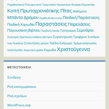
Παραδοσιακού Πολυφωνικού Τραγουδιού
Ημερολόγιο
Θεατρικό Εργαστήρι
Κοπή Πρωτοχρονιάτικης Πίτας
Μαθήματα
Μπάντα Δρόμου
Παιδική Παράσταση
Ομάδα Ανάγνωσης
Παραστάσεις
Παρελάσεις
Παιδική Χορωδία
Σεμινάρια
Παρουσίαση Βιβλίου
Πρόγραμμα
Προβολή ταινίας
Συγκέντρωση Τροφίμων
Συνέδριο
Στολισμός Χριστουγεννιάτικου Δέντρου
των Λυκείων
Συναντήσεις μελών
Ταξίδια-Εκδρομές
Τμήμα ανάγνωσης
Χριστούγεννα
Χορωδία
λογοτεχνίας
Χορευτική ομάδα
ΜΕΤΑΣΤΟΙΧΕΊΑ
Σύνδεση
Ροή καταχωρίσεων
Ροή σχολίων
WordPress.org