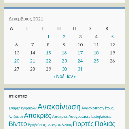
Δεκέμβριος 2021
Δ
Τ
Τ
Π
Π
Σ
Κ
1
2
3
4
5
6
7
8
9
10
11
12
13
14
15
16
17
18
19
20
21
22
23
24
25
26
27
28
29
30
31
« Νοέ
Ιαν »
ΕΤΙΚΈΤΕΣ
Ανακοίνωση
Ανασκόπηση έτους
Έναρξη εγγραφών
Αποκριές
Αποκριές Λαογραφικές Εκδηλώσεις
Αντάμωμα
Βίντεο
Γιορτές Παλιάς
Βραβεύσεις
Γενική Συνέλευση