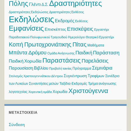
Δραστηριότητες
Πόλης
Γλέντι
Δ.Σ.
Δραστηριότητες Εκδηλώσεις
Δραστηριότητες Εκθέσεις
Εκδηλώσεις
Εκδρομές
Εκθέσεις
Εμφανίσεις
Επισκέψεις
Επισκέπτες
Εργαστήρι
Παραδοσιακού Πολυφωνικού Τραγουδιού
Ημερολόγιο
Θεατρικό Εργαστήρι
Κοπή Πρωτοχρονιάτικης Πίτας
Μαθήματα
Μπάντα Δρόμου
Παιδική Παράσταση
Ομάδα Ανάγνωσης
Παραστάσεις
Παρελάσεις
Παιδική Χορωδία
Σεμινάρια
Παρουσίαση Βιβλίου
Πρόγραμμα
Προβολή ταινίας
Συγκέντρωση Τροφίμων
Συνέδριο
Στολισμός Χριστουγεννιάτικου Δέντρου
των Λυκείων
Συναντήσεις μελών
Ταξίδια-Εκδρομές
Τμήμα ανάγνωσης
Χριστούγεννα
Χορωδία
λογοτεχνίας
Χορευτική ομάδα
ΜΕΤΑΣΤΟΙΧΕΊΑ
Σύνδεση