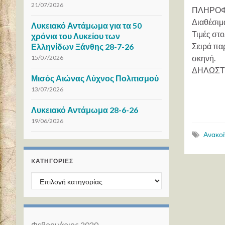
21/07/2026
ΠΛΗΡΟΦ
Διαθέσιμα
Λυκειακό Αντάμωμα για τα 50
Τιμές στ
χρόνια του Λυκείου των
Σειρά πα
Ελληνίδων Ξάνθης 28-7-26
σκηνή.
15/07/2026
ΔΗΛΩΣΤΕ
Μισός Αιώνας Λύχνος Πολιτισμού
13/07/2026
Λυκειακό Αντάμωμα 28-6-26
19/06/2026
Ανακο
KΑΤΗΓΟΡΊΕΣ
Kατηγορίες
Φεβρουάριος 2020