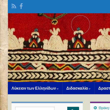
Λύκειον των Ελληνίδων
Διδασκαλία
Δραστ
Θράκη-
Search for: