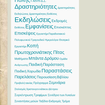
Γλέντι
Δ.Σ.
Δραστηριότητες
Δραστηριότητες
Εκδηλώσεις
Δραστηριότητες Εκθέσεις
Εκδηλώσεις
Εκδρομές
Εμφανίσεις
Επισκέπτες
Εκθέσεις
Επισκέψεις
Εργαστήρι Παραδοσιακού
Πολυφωνικού Τραγουδιού
Ημερολόγιο
Θεατρικό
Κοπή
Εργαστήρι
Πρωτοχρονιάτικης Πίτας
Μπάντα Δρόμου
Μαθήματα
Ομάδα
Παιδική Παράσταση
Ανάγνωσης
Παραστάσεις
Παιδική Χορωδία
Παρελάσεις
Παρουσίαση Βιβλίου
Σεμινάρια
Πρόγραμμα
Προβολή ταινίας
Στολισμός Χριστουγεννιάτικου Δέντρου
Συγκέντρωση Τροφίμων
Συνέδριο των Λυκείων
Συναντήσεις μελών
Ταξίδια-Εκδρομές
Τμήμα