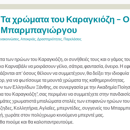
Τα χρώματα του Καραγκιόζη – Ο
Μπαρμπαγιώργου
νακοινώσεις
,
Αποκριάς
,
Δραστηριότητες
,
Παρελάσεις
τα των ηρώων του Καραγκιόζη, οι συνήθειές τους και ο γάμος τ
ο Καρναβάλι να μοιράσουν γέλιο, σάτιρα, φαντασία, όνειρο. Η εφ
ζονται απ’ όσους θέλουν να συμμετέχουν, θα δείξει την ιδιοφυί
ορ, για να φωτίσουμε τα μουντά χρώματα της καθημερινότητας.
ον των Ελληνίδων Ξάνθης, σε συνεργασία με την Ακαδημία Ποίησ
α του Καραγκιόζη”, σας περιμένει να συμμετέχετε στην πανδαισ
γεμάτες χρωματιστά μπαλώματα στολές των επιφανών ηρώων του
ζηδες, Κολλητήρια, Αγλαΐες, μπερντέδες, συγγενείς του Μπαρμπα
ή, χωράτε στον πολύχρωμο κινούμενο μπερντέ μας.
 θα πιούμε και θα καλοπαντρευτούμε.