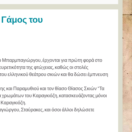
 Γάμος του
ου Μπαρμπαγιώργου, έρχονται για πρώτη φορά στο
ευρετικότητα της φτώχειας, καθώς οι στολές
α του ελληνικού θεάτρου σκιών και θα δώσει έμπνευση
ης και Παραμυθιού και τον θίασο Θίασος Σκιών “Τα
ία χρωμάτων του Καραγκιόζη, κατασκευάζοντας μόνοι
 Καραγκιόζη.
γιώργου, Σταύρακες, και όσοι άλλοι δηλώσετε