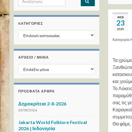
ΦΕΒ
23
KΑΤΗΓΟΡΊΕΣ
2020
Kατηγορίες
Κατηγορία
Α
ΑΡΧΕΙΟ / ΜΗΝΑ
Τα χρώμα
ΑΡΧΕΙΟ / ΜΗΝΑ
Ξανθιώτικ
κατασκευά
και χιούμ
Το Λύκει
ΠΡΌΣΦΑΤΑ ΆΡΘΡΑ
παραμύθι
σας τις 
Δημοκρίτεια 2-8-2026
Καραγκιό
03/08/2026
συμμετοχ
Jakarta World Folklore Festival
Θα φάμε,
2026 | Ινδονησία