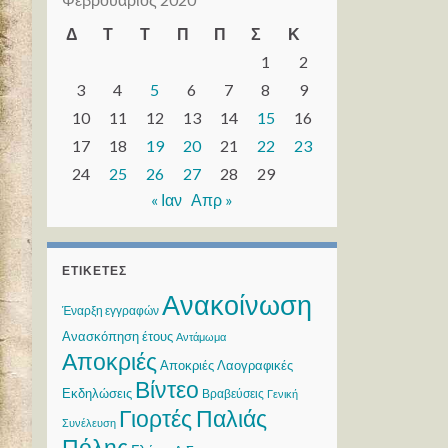
Δ
Τ
Τ
Π
Π
Σ
Κ
1
2
3
4
5
6
7
8
9
10
11
12
13
14
15
16
17
18
19
20
21
22
23
24
25
26
27
28
29
« Ιαν
Απρ »
ΕΤΙΚΈΤΕΣ
Ανακοίνωση
Έναρξη εγγραφών
Ανασκόπηση έτους
Αντάμωμα
Αποκριές
Αποκριές Λαογραφικές
Βίντεο
Εκδηλώσεις
Βραβεύσεις
Γενική
Γιορτές Παλιάς
Συνέλευση
Πόλης