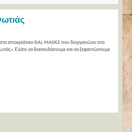
Φωτιάς
 στο αποκριάτικο BAL MASΚE που διοργανώνει στο
ς Φωτιάς». Ελάτε να διασκεδάσουμε και να ξεφαντώσουμε