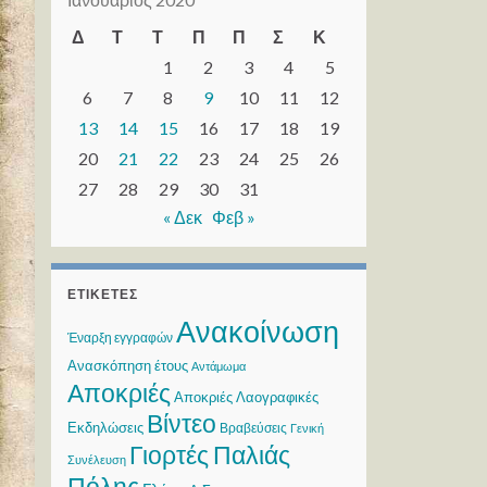
Δ
Τ
Τ
Π
Π
Σ
Κ
1
2
3
4
5
6
7
8
9
10
11
12
13
14
15
16
17
18
19
20
21
22
23
24
25
26
27
28
29
30
31
« Δεκ
Φεβ »
ΕΤΙΚΈΤΕΣ
Ανακοίνωση
Έναρξη εγγραφών
Ανασκόπηση έτους
Αντάμωμα
Αποκριές
Αποκριές Λαογραφικές
Βίντεο
Εκδηλώσεις
Βραβεύσεις
Γενική
Γιορτές Παλιάς
Συνέλευση
Πόλης