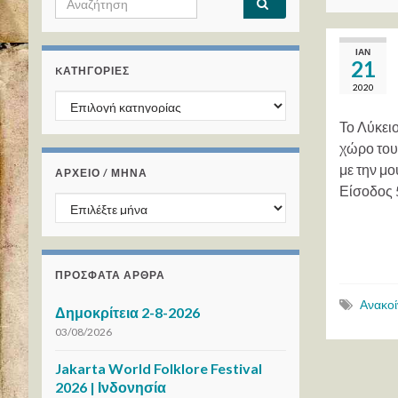
ΙΑΝ
21
KΑΤΗΓΟΡΊΕΣ
2020
Kατηγορίες
Το Λύκει
χώρο του 
με την μ
ΑΡΧΕΙΟ / ΜΗΝΑ
Είσοδος 
ΑΡΧΕΙΟ / ΜΗΝΑ
ΠΡΌΣΦΑΤΑ ΆΡΘΡΑ
Ανακο
Δημοκρίτεια 2-8-2026
03/08/2026
Jakarta World Folklore Festival
2026 | Ινδονησία