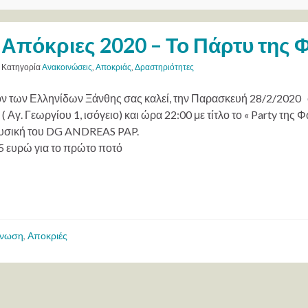
Απόκριες 2020 – Το Πάρτυ της 
Κατηγορία
Ανακοινώσεις
,
Αποκριάς
,
Δραστηριότητες
ον των Ελληνίδων Ξάνθης σας καλεί, την Παρασκευή 28/2/2020
( Αγ. Γεωργίου 1, ισόγειο) και ώρα 22:00 με τίτλο το « Party τη
ουσική του DG ANDREAS PAP.
5 ευρώ για το πρώτο ποτό
ίνωση
,
Αποκριές