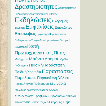
Γλέντι
Δ.Σ.
Δραστηριότητες
Δραστηριότητες
Εκδηλώσεις
Δραστηριότητες Εκθέσεις
Εκδηλώσεις
Εκδρομές
Εμφανίσεις
Επισκέπτες
Εκθέσεις
Επισκέψεις
Εργαστήρι Παραδοσιακού
Πολυφωνικού Τραγουδιού
Ημερολόγιο
Θεατρικό
Κοπή
Εργαστήρι
Πρωτοχρονιάτικης Πίτας
Μπάντα Δρόμου
Μαθήματα
Ομάδα
Παιδική Παράσταση
Ανάγνωσης
Παραστάσεις
Παιδική Χορωδία
Παρελάσεις
Παρουσίαση Βιβλίου
Σεμινάρια
Πρόγραμμα
Προβολή ταινίας
Στολισμός Χριστουγεννιάτικου Δέντρου
Συγκέντρωση Τροφίμων
Συνέδριο των Λυκείων
Συναντήσεις μελών
Ταξίδια-Εκδρομές
Τμήμα