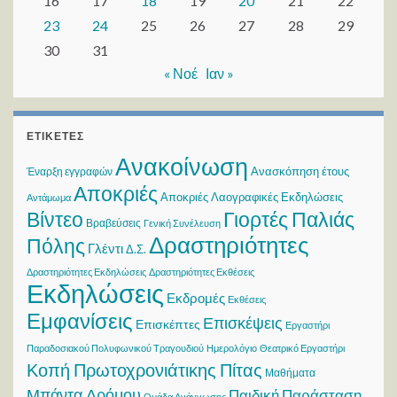
16
17
18
19
20
21
22
23
24
25
26
27
28
29
30
31
« Νοέ
Ιαν »
ΕΤΙΚΈΤΕΣ
Ανακοίνωση
Ανασκόπηση έτους
Έναρξη εγγραφών
Αποκριές
Αποκριές Λαογραφικές Εκδηλώσεις
Αντάμωμα
Βίντεο
Γιορτές Παλιάς
Βραβεύσεις
Γενική Συνέλευση
Δραστηριότητες
Πόλης
Γλέντι
Δ.Σ.
Δραστηριότητες Εκδηλώσεις
Δραστηριότητες Εκθέσεις
Εκδηλώσεις
Εκδρομές
Εκθέσεις
Εμφανίσεις
Επισκέψεις
Επισκέπτες
Εργαστήρι
Παραδοσιακού Πολυφωνικού Τραγουδιού
Ημερολόγιο
Θεατρικό Εργαστήρι
Κοπή Πρωτοχρονιάτικης Πίτας
Μαθήματα
Μπάντα Δρόμου
Παιδική Παράσταση
Ομάδα Ανάγνωσης