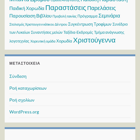
Παραστάσεις
Παρελάσεις
Παιδική Χορωδία
Σεμινάρια
Παρουσίαση Βιβλίου
Πρόγραμμα
Προβολή ταινίας
Συγκέντρωση Τροφίμων
Συνέδριο
Στολισμός Χριστουγεννιάτικου Δέντρου
των Λυκείων
Συναντήσεις μελών
Ταξίδια-Εκδρομές
Τμήμα ανάγνωσης
Χριστούγεννα
Χορωδία
λογοτεχνίας
Χορευτική ομάδα
ΜΕΤΑΣΤΟΙΧΕΊΑ
Σύνδεση
Ροή καταχωρίσεων
Ροή σχολίων
WordPress.org