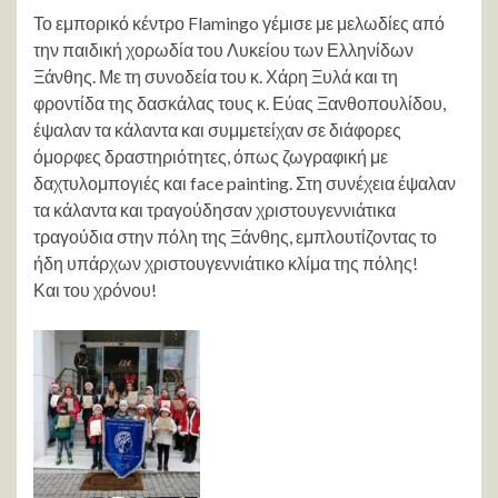
Το εμπορικό κέντρο Flamingo γέμισε με μελωδίες από
την παιδική χορωδία του Λυκείου των Ελληνίδων
Ξάνθης. Με τη συνοδεία του κ. Χάρη Ξυλά και τη
φροντίδα της δασκάλας τους κ. Εύας Ξανθοπουλίδου,
έψαλαν τα κάλαντα και συμμετείχαν σε διάφορες
όμορφες δραστηριότητες, όπως ζωγραφική με
δαχτυλομπογιές και face painting. Στη συνέχεια έψαλαν
τα κάλαντα και τραγούδησαν χριστουγεννιάτικα
τραγούδια στην πόλη της Ξάνθης, εμπλουτίζοντας το
ήδη υπάρχων χριστουγεννιάτικο κλίμα της πόλης!
Και του χρόνου!