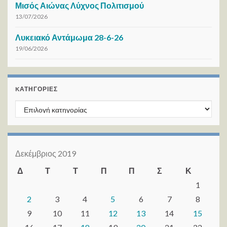
Μισός Αιώνας Λύχνος Πολιτισμού
13/07/2026
Λυκειακό Αντάμωμα 28-6-26
19/06/2026
KΑΤΗΓΟΡΊΕΣ
Kατηγορίες
Δεκέμβριος 2019
Δ
Τ
Τ
Π
Π
Σ
Κ
1
2
3
4
5
6
7
8
9
10
11
12
13
14
15