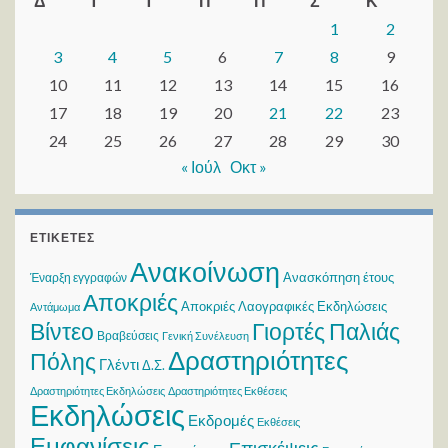
Δ
Τ
Τ
Π
Π
Σ
Κ
1
2
3
4
5
6
7
8
9
10
11
12
13
14
15
16
17
18
19
20
21
22
23
24
25
26
27
28
29
30
« Ιούλ
Οκτ »
ΕΤΙΚΈΤΕΣ
Ανακοίνωση
Ανασκόπηση έτους
Έναρξη εγγραφών
Αποκριές
Αποκριές Λαογραφικές Εκδηλώσεις
Αντάμωμα
Βίντεο
Γιορτές Παλιάς
Βραβεύσεις
Γενική Συνέλευση
Δραστηριότητες
Πόλης
Γλέντι
Δ.Σ.
Δραστηριότητες Εκδηλώσεις
Δραστηριότητες Εκθέσεις
Εκδηλώσεις
Εκδρομές
Εκθέσεις
Εμφανίσεις