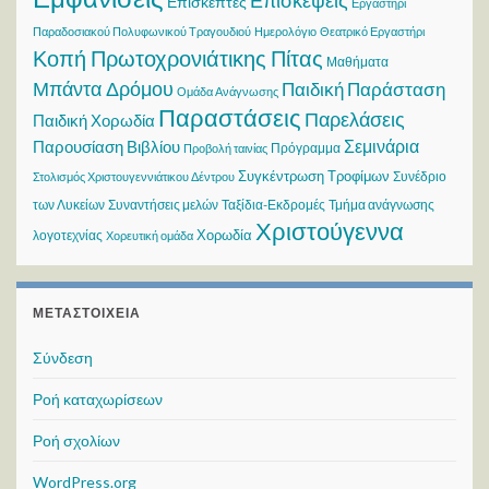
Επισκέψεις
Επισκέπτες
Εργαστήρι
Παραδοσιακού Πολυφωνικού Τραγουδιού
Ημερολόγιο
Θεατρικό Εργαστήρι
Κοπή Πρωτοχρονιάτικης Πίτας
Μαθήματα
Μπάντα Δρόμου
Παιδική Παράσταση
Ομάδα Ανάγνωσης
Παραστάσεις
Παρελάσεις
Παιδική Χορωδία
Σεμινάρια
Παρουσίαση Βιβλίου
Πρόγραμμα
Προβολή ταινίας
Συγκέντρωση Τροφίμων
Συνέδριο
Στολισμός Χριστουγεννιάτικου Δέντρου
των Λυκείων
Συναντήσεις μελών
Ταξίδια-Εκδρομές
Τμήμα ανάγνωσης
Χριστούγεννα
Χορωδία
λογοτεχνίας
Χορευτική ομάδα
ΜΕΤΑΣΤΟΙΧΕΊΑ
Σύνδεση
Ροή καταχωρίσεων
Ροή σχολίων
WordPress.org