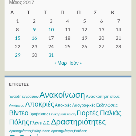
Μάιος 2017
Δ
Τ
Τ
Π
Π
Σ
Κ
1
2
3
4
5
6
7
8
9
10
11
12
13
14
15
16
17
18
19
20
21
22
23
24
25
26
27
28
29
30
31
« Μαρ
Ιούν »
ΕΤΙΚΈΤΕΣ
Ανακοίνωση
Ανασκόπηση έτους
Έναρξη εγγραφών
Αποκριές
Αποκριές Λαογραφικές Εκδηλώσεις
Αντάμωμα
Βίντεο
Γιορτές Παλιάς
Βραβεύσεις
Γενική Συνέλευση
Δραστηριότητες
Πόλης
Γλέντι
Δ.Σ.
Δραστηριότητες Εκδηλώσεις
Δραστηριότητες Εκθέσεις