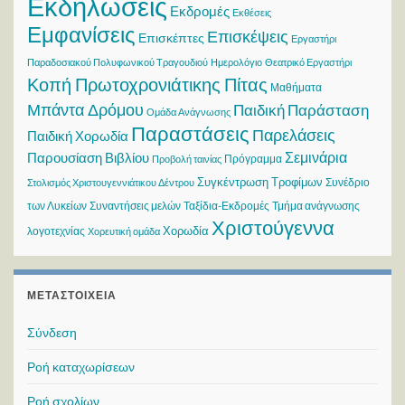
Εκδηλώσεις
Εκδρομές
Εκθέσεις
Εμφανίσεις
Επισκέψεις
Επισκέπτες
Εργαστήρι
Παραδοσιακού Πολυφωνικού Τραγουδιού
Ημερολόγιο
Θεατρικό Εργαστήρι
Κοπή Πρωτοχρονιάτικης Πίτας
Μαθήματα
Μπάντα Δρόμου
Παιδική Παράσταση
Ομάδα Ανάγνωσης
Παραστάσεις
Παρελάσεις
Παιδική Χορωδία
Σεμινάρια
Παρουσίαση Βιβλίου
Πρόγραμμα
Προβολή ταινίας
Συγκέντρωση Τροφίμων
Συνέδριο
Στολισμός Χριστουγεννιάτικου Δέντρου
των Λυκείων
Συναντήσεις μελών
Ταξίδια-Εκδρομές
Τμήμα ανάγνωσης
Χριστούγεννα
Χορωδία
λογοτεχνίας
Χορευτική ομάδα
ΜΕΤΑΣΤΟΙΧΕΊΑ
Σύνδεση
Ροή καταχωρίσεων
Ροή σχολίων