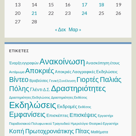
13
14
15
16
17
18
19
20
21
22
23
24
25
26
27
28
« Δεκ
Μαρ »
ΕΤΙΚΈΤΕΣ
Ανακοίνωση
Ανασκόπηση έτους
Έναρξη εγγραφών
Αποκριές
Αποκριές Λαογραφικές Εκδηλώσεις
Αντάμωμα
Βίντεο
Γιορτές Παλιάς
Βραβεύσεις
Γενική Συνέλευση
Δραστηριότητες
Πόλης
Γλέντι
Δ.Σ.
Δραστηριότητες Εκδηλώσεις
Δραστηριότητες Εκθέσεις
Εκδηλώσεις
Εκδρομές
Εκθέσεις
Εμφανίσεις
Επισκέψεις
Επισκέπτες
Εργαστήρι
Παραδοσιακού Πολυφωνικού Τραγουδιού
Ημερολόγιο
Θεατρικό Εργαστήρι
Κοπή Πρωτοχρονιάτικης Πίτας
Μαθήματα