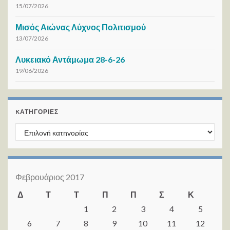
15/07/2026
Μισός Αιώνας Λύχνος Πολιτισμού
13/07/2026
Λυκειακό Αντάμωμα 28-6-26
19/06/2026
KΑΤΗΓΟΡΊΕΣ
Kατηγορίες
Φεβρουάριος 2017
Δ
Τ
Τ
Π
Π
Σ
Κ
1
2
3
4
5
6
7
8
9
10
11
12