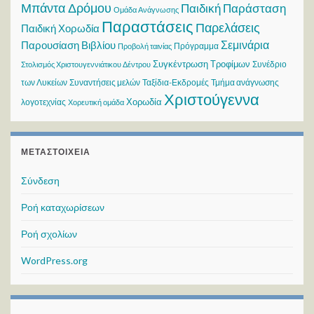
Μπάντα Δρόμου
Παιδική Παράσταση
Ομάδα Ανάγνωσης
Παραστάσεις
Παρελάσεις
Παιδική Χορωδία
Σεμινάρια
Παρουσίαση Βιβλίου
Πρόγραμμα
Προβολή ταινίας
Συγκέντρωση Τροφίμων
Συνέδριο
Στολισμός Χριστουγεννιάτικου Δέντρου
των Λυκείων
Συναντήσεις μελών
Ταξίδια-Εκδρομές
Τμήμα ανάγνωσης
Χριστούγεννα
Χορωδία
λογοτεχνίας
Χορευτική ομάδα
ΜΕΤΑΣΤΟΙΧΕΊΑ
Σύνδεση
Ροή καταχωρίσεων
Ροή σχολίων
WordPress.org