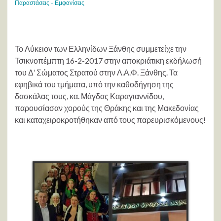
Παραστάσεις – Εμφανίσεις
Το Λύκειον των Ελληνίδων Ξάνθης συμμετείχε την
Τσικνοπέμπτη 16-2-2017 στην αποκριάτικη εκδήλωσή
του Δ’ Σώματος Στρατού στην Λ.Α.Φ. Ξάνθης. Τα
εφηβικά του τμήματα, υπό την καθοδήγηση της
δασκάλας τους, κα. Μάγδας Καραγιαννίδου,
παρουσίασαν χορούς της Θράκης και της Μακεδονίας
και καταχειροκροτήθηκαν από τους παρευρισκόμενους!