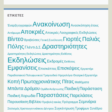
ΕΤΙΚΈΤΕΣ
Ανακοίνωση
Ανασκόπηση έτους
Έναρξη εγγραφών
Αποκριές
Αποκριές Λαογραφικές Εκδηλώσεις
Αντάμωμα
Βίντεο
Γιορτές Παλιάς
Βραβεύσεις
Γενική Συνέλευση
Δραστηριότητες
Πόλης
Γλέντι
Δ.Σ.
Δραστηριότητες Εκδηλώσεις
Δραστηριότητες Εκθέσεις
Εκδηλώσεις
Εκδρομές
Εκθέσεις
Εμφανίσεις
Επισκέψεις
Επισκέπτες
Εργαστήρι
Παραδοσιακού Πολυφωνικού Τραγουδιού
Ημερολόγιο
Θεατρικό Εργαστήρι
Κοπή Πρωτοχρονιάτικης Πίτας
Μαθήματα
Μπάντα Δρόμου
Παιδική Παράσταση
Ομάδα Ανάγνωσης
Παραστάσεις
Παρελάσεις
Παιδική Χορωδία
Σεμινάρια
Παρουσίαση Βιβλίου
Πρόγραμμα
Προβολή ταινίας
Συγκέντρωση Τροφίμων
Συνέδριο
Στολισμός Χριστουγεννιάτικου Δέντρου