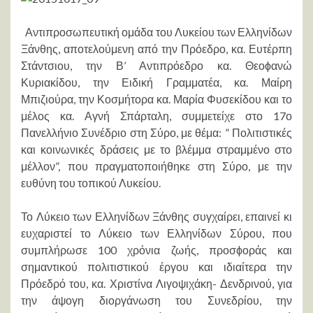
Αντιπροσωπευτική ομάδα του Λυκείου των Ελληνίδων
Ξάνθης, αποτελούμενη από την Πρόεδρο, κα. Ευτέρπη
Στάντσιου, την Β’ Αντιπρόεδρο κα. Θεοϕανώ
Κυριακίδου, την Ειδική Γραμματέα, κα. Μαίρη
Μπιζιούρα, την Κοσμήτορα κα. Μαρία Φυσεκίδου και το
μέλος κα. Αγνή Σπάρταλη, συμμετείχε στο 17ο
Πανελλήνιο Συνέδριο στη Σύρο, με θέμα: ” Πολιτιστικές
και κοινωνικές δράσεις με το βλέμμα στραμμένο στο
μέλλον”, που πραγματοποιήθηκε στη Σύρο, με την
ευθύνη του τοπικού Λυκείου.
Το Λύκε
ιο των Ελληνίδων Ξάνθης συγχαίρει, επαινεί κι
ευχαριστεί το Λύκειο των Ελληνίδων Σύρου, που
συμπλήρωσε 100 χρόνια ζωής, προσϕοράς και
σημαντικού πολιτιστικού έργου και ιδιαίτερα την
Πρόεδρό του, κα. Χριστίνα Λιγοψιχάκη- Δενδρινού, για
την άψογη διοργάνωση του Συνεδρίου, την