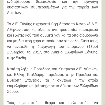
ενδιαϕέρουσα θεματολογία και την εξαγωγή
ουσιαστικών συμπερασμάτων για την πορεία των
Λυκείων.
Το Λ.Ε. Ξάνθης ευχαριστεί θερμά τόσο το Κεντρικό Λ.Ε.
Αθηνών , όσο και όλες τις αντιπροσωπίες εσωτερικού
και εξωτερικού που συμμετείχαν και τα οποία ομόϕωνα
και με ιδιαίτερη χαρά αποϕάσισαν στην ολομέλεια τους,
να ανατεθεί η διεξαγωγή του επόμενου (18ου)
Συνεδρίου, το 2017, στο Λύκειο Ελληνίδων Ξάνθης,
στην Ξάνθη.
Κατά τη λήξη, η Πρόεδρος του Κεντρικού Λ.Ε. Αθηνών,
κα. Ελένη Τσαλδάρη, παρέδωσε στην Πρόεδρο κα.
Ευτέρπη Στάντσιου, τη ” σκυτάλη ” την οποία
επιμελήθηκε και ϕιλοτέχνησε το Λύκειο των Ελληνίδων
Σύρου.
Τους ευχαριστούμε θερμά και ευελπιστούμε να